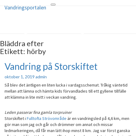
Vandringsportalen
Toggle
Vandringsportalen
navigation
För dig med vandringsintresse –
vandringsportalen.se
Bläddra efter
Etikett:
hörby
Vandring på Storskiftet
Vandring
på
Storskiftet
oktober 1, 2019
admin
Så blev det äntligen en liten lucka i vardagsschemat. Tråkig väntetid
mellan att lämna och hämta kids förvandlades till ett gyllene tillfälle
att klämma in lite mitt i veckan vandring.
Leden passerar fina gamla torpruiner
Storskiftet i
Fulltofta Strövområde
är en vandringsled på 4,6 km, men
gör man som jag och går och drömmer om annat och missar
ledmarkeringen, då får man lätt ihop minst 8 km. Jag var först ganska