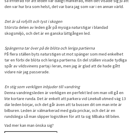
så irriterad för att leden var dåligt markerad, men det visade sig ju att
den var hur bra som helst, det var bara jag som var i en annan värld.
Det är så rofyllt och tyst i skogen
Största delen av leden går på mysiga naturstigar i blandad
skogsmiljö, och det är en ganska lättgången led.
Spängerna tar över på de blöta och leriga partierna
På flera ställen byts naturstigen ut mot spänger som med enkelhet
tar en förbi de blöta och leriga partierna. En del ställen visade tydliga
spår av vildsvinens partaj i leran, men jag är glad att de hade gått
vidare när jag passerade.
En stig som verkligen inbjuder till vandring
Denna vandringsleden är verkligen en perfekt led om man vill gå en
lite kortare runda. Det är enkelt att parkera vid Linekull utmed väg 13
där leden börjar, och det går även att ta bussen dit om man inte är
bilburen. Leden är välmarkerad med gula prickar, och det är en
rundslinga så man slipper logistiken för att ta sig tillbaka till bilen.
Vad mer kan man önska sig?