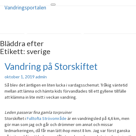
Vandringsportalen
Toggle
Vandringsportalen
navigation
För dig med vandringsintresse –
vandringsportalen.se
Bläddra efter
Etikett:
sverige
Vandring på Storskiftet
Vandring
på
Storskiftet
oktober 1, 2019
admin
Så blev det äntligen en liten lucka i vardagsschemat. Tråkig väntetid
mellan att lämna och hämta kids förvandlades till ett gyllene tillfälle
att klämma in lite mitt i veckan vandring.
Leden passerar fina gamla torpruiner
Storskiftet i
Fulltofta Strövområde
är en vandringsled på 4,6 km, men
gör man som jag och går och drömmer om annat och missar
ledmarkeringen, då får man lätt ihop minst 8 km. Jag var först ganska