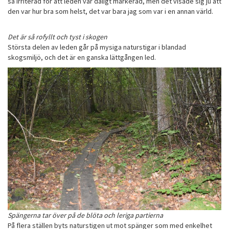
så irriterad för att leden var dåligt markerad, men det visade sig ju att
den var hur bra som helst, det var bara jag som var i en annan värld.
Det är så rofyllt och tyst i skogen
Största delen av leden går på mysiga naturstigar i blandad
skogsmiljö, och det är en ganska lättgången led.
Spängerna tar över på de blöta och leriga partierna
På flera ställen byts naturstigen ut mot spänger som med enkelhet