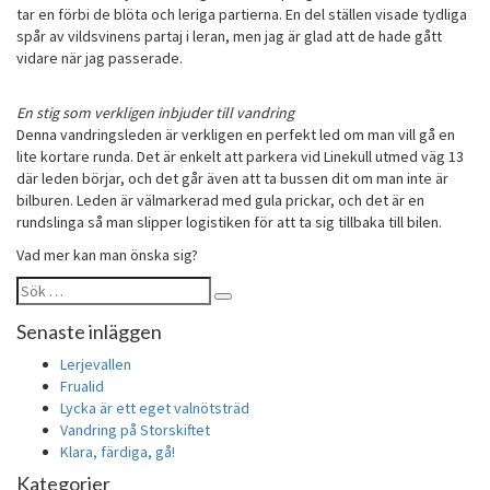
tar en förbi de blöta och leriga partierna. En del ställen visade tydliga
spår av vildsvinens partaj i leran, men jag är glad att de hade gått
vidare när jag passerade.
En stig som verkligen inbjuder till vandring
Denna vandringsleden är verkligen en perfekt led om man vill gå en
lite kortare runda. Det är enkelt att parkera vid Linekull utmed väg 13
där leden börjar, och det går även att ta bussen dit om man inte är
bilburen. Leden är välmarkerad med gula prickar, och det är en
rundslinga så man slipper logistiken för att ta sig tillbaka till bilen.
Vad mer kan man önska sig?
Sök
Sök
efter:
Senaste inläggen
Lerjevallen
Frualid
Lycka är ett eget valnötsträd
Vandring på Storskiftet
Klara, färdiga, gå!
Kategorier